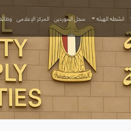
انشطه الهيئه
سجل الموردين
المركز الإعلامى
وظائف