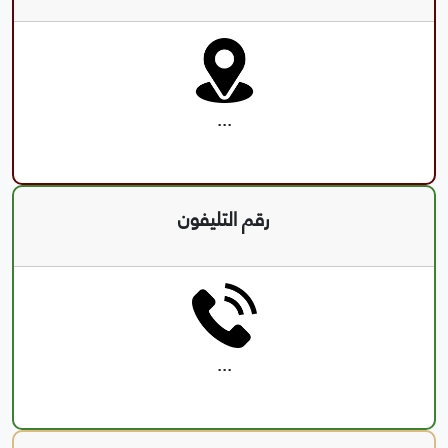
...
رقم التليفون
...